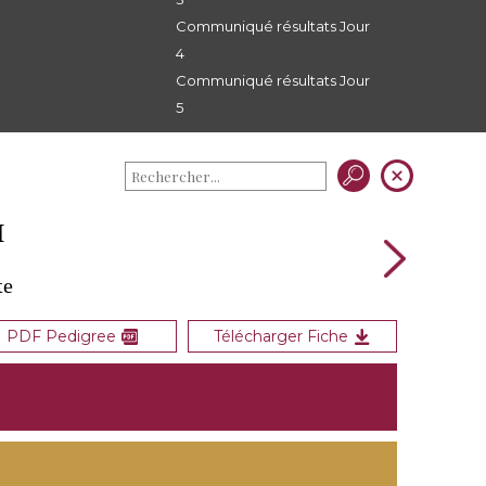
Communiqué résultats Jour
4
Communiqué résultats Jour
5
I
te
PDF Pedigree
Télécharger Fiche