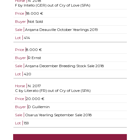
Horse
N.
2018
F by Intello (GER) out of Cry of Love (SPA)
Price
18.000 €
Buyer
Not Sold
Sale
Arqana Deauville October Yearlings 2019
Lot
414
Price
8.000 €
Buyer
R Ernst
Sale
Arqana December Breeding Stock Sale 2018
Lot
420
Horse
N.
2017
C by Literato (FR) out of Cry of Love (SPA)
Price
20.000 €
Buyer
D Guillemin
Sale
Osarus Yearling September Sale 2018
Lot
159