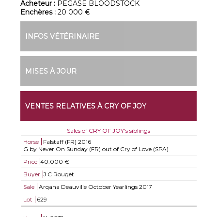
Acheteur :
PEGASE BLOODSTOCK
Enchères :
20 000 €
INFOS VÉTÉRINAIRE
MISES À JOUR
VENTES RELATIVES À CRY OF JOY
Sales of CRY OF JOY's siblings
Horse
Falstaff (FR)
2016
G by Never On Sunday (FR) out of Cry of Love (SPA)
Price
40.000 €
Buyer
J C Rouget
Sale
Arqana Deauville October Yearlings 2017
Lot
629