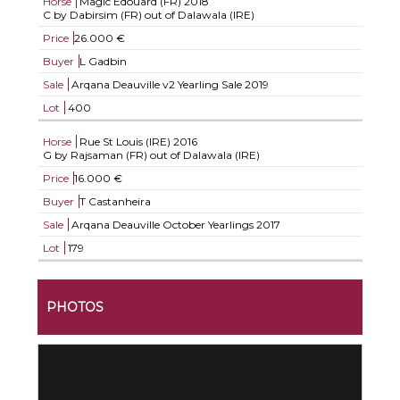
Horse
Magic Edouard (FR)
2018
C by Dabirsim (FR) out of Dalawala (IRE)
Price
26.000 €
Buyer
L Gadbin
Sale
Arqana Deauville v2 Yearling Sale 2019
Lot
400
Horse
Rue St Louis (IRE)
2016
G by Rajsaman (FR) out of Dalawala (IRE)
Price
16.000 €
Buyer
T Castanheira
Sale
Arqana Deauville October Yearlings 2017
Lot
179
PHOTOS