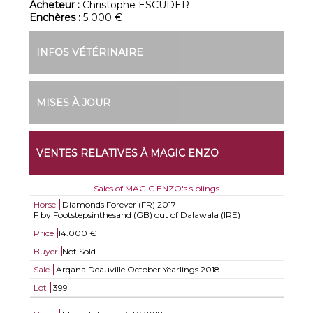
Acheteur :
Christophe ESCUDER
Enchères :
5 000 €
INFOS VÉTÉRINAIRE
MISES À JOUR
VENTES RELATIVES À MAGIC ENZO
Sales of MAGIC ENZO's siblings
Horse
Diamonds Forever (FR)
2017
F by Footstepsinthesand (GB) out of Dalawala (IRE)
Price
14.000 €
Buyer
Not Sold
Sale
Arqana Deauville October Yearlings 2018
Lot
399