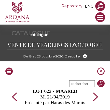
Repository
ENG
CATALOGUE
catalogue
VENTE DE YEARLINGS D'OCTOBRE
Du 19 au 23 octobre 2020, Deauville
LOT 623 - MAARED
M. 21/04/2019
Présenté par Haras des Marais