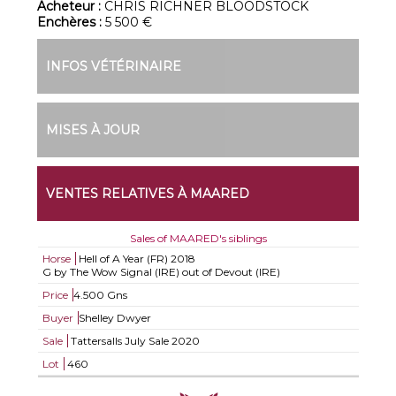
Acheteur :
CHRIS RICHNER BLOODSTOCK
Enchères :
5 500 €
INFOS VÉTÉRINAIRE
MISES À JOUR
VENTES RELATIVES À MAARED
Sales of MAARED's siblings
Horse
Hell of A Year (FR)
2018
G by The Wow Signal (IRE) out of Devout (IRE)
Price
4.500 Gns
Buyer
Shelley Dwyer
Sale
Tattersalls July Sale 2020
Lot
460