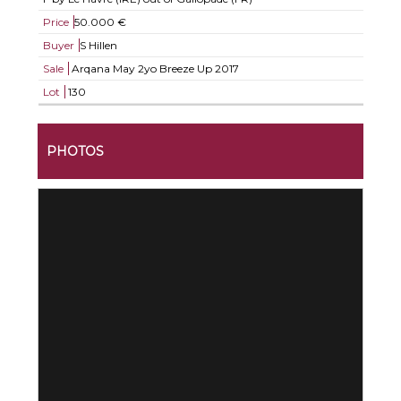
Price
50.000 €
Buyer
S Hillen
Sale
Arqana May 2yo Breeze Up 2017
Lot
130
PHOTOS