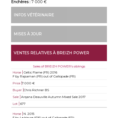
Enchères :
7 000 €
INFOS VÉTÉRINAIRE
MISES À JOUR
VENTES RELATIVES À BREIZH POWER
Sales of BREIZH POWER's siblings
Horse
Celtic Flame (FR)
2016
F by Rajsaman (FR) out of Gallopade (FR)
Price
7.000 €
Buyer
Chris Richner BS
Sale
Arqana Deauville Autumn Mixed Sale 2017
Lot
677
Horse
N.
2015
F by Le Havre (IRE) out of Gallopade (FR)