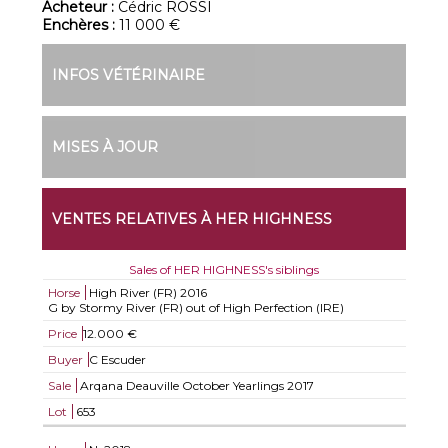
Acheteur :
Cédric ROSSI
Enchères :
11 000 €
INFOS VÉTÉRINAIRE
MISES À JOUR
VENTES RELATIVES À HER HIGHNESS
Sales of HER HIGHNESS's siblings
Horse
High River (FR)
2016
G by Stormy River (FR) out of High Perfection (IRE)
Price
12.000 €
Buyer
C Escuder
Sale
Arqana Deauville October Yearlings 2017
Lot
653