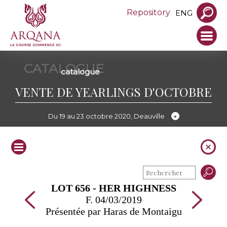
Repository
ENG
CATALOGUE
catalogue
VENTE DE YEARLINGS D'OCTOBRE
Du 19 au 23 octobre 2020, Deauville
LOT 656 - HER HIGHNESS
F. 04/03/2019
Présentée par Haras de Montaigu