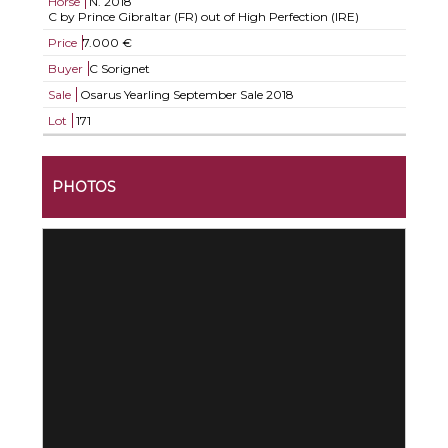
Horse
N.
2018
C by Prince Gibraltar (FR) out of High Perfection (IRE)
Price
7.000 €
Buyer
C Sorignet
Sale
Osarus Yearling September Sale 2018
Lot
171
PHOTOS