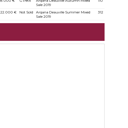
8.000 €
G Petit
Arqana Deauville Autumn Mixed
110
Sale 2019
22.000 €
Not Sold
Arqana Deauville Summer Mixed
312
Sale 2019