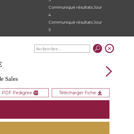
Communiqué résultats Jour
4
Communiqué résultats Jour
5
E
e Sales
PDF Pedigree
Télécharger Fiche