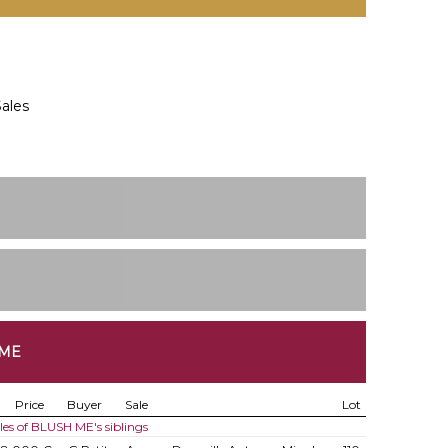
ales
 ME
Price
Buyer
Sale
Lot
les of BLUSH ME's siblings