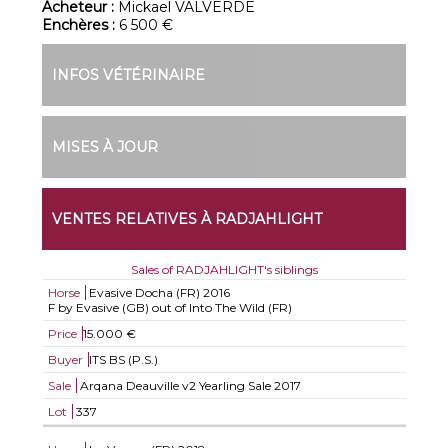
Acheteur :
Mickael VALVERDE
Enchères :
6 500 €
INFOS VÉTÉRINAIRE
MISES À JOUR
VENTES RELATIVES À RADJAHLIGHT
Sales of RADJAHLIGHT's siblings
Horse
Evasive Docha (FR)
2016
F by Evasive (GB) out of Into The Wild (FR)
Price
15.000 €
Buyer
ITS BS (P.S.)
Sale
Arqana Deauville v2 Yearling Sale 2017
Lot
337