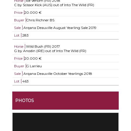
Horse
Ice Venom (FR)
2018
C by Scissor Kick (AUS) out of Into The Wild (FR)
Price
20.000 €
Buyer
Chris Richner BS
Sale
Arqana Deauville August Yearling Sale 2019
Lot
283
Horse
Wild Bush (FR)
2017
G by Anodin (IRE) out of Into The Wild (FR)
Price
20.000 €
Buyer
G Larrieu
Sale
Arqana Deauville October Yearlings 2018
Lot
463
PHOTOS