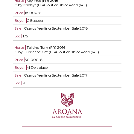
Horse
Key Free (FR)
2018
C by Kheleyf (USA) out of Isle of Pearl (IRE)
Price
18.000 €
Buyer
C Escuder
Sale
Osarus Yearling September Sale 2018
Lot
175
Horse
Talking Tom (FR)
2016
G by Hurricane Cat (USA) out of Isle of Pearl (IRE)
Price
30.000 €
Buyer
M Delaplace
Sale
Osarus Yearling September Sale 2017
Lot
9