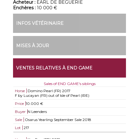
Acheteur :
EARL DE BEGUERIE
Enchères :
10 000 €
INFOS VÉTÉRINAIRE
MISES À JOUR
VENTES RELATIVES À END GAME
Sales of END GAME's siblings
Horse
Domino Pearl (FR)
2017
F by Lucayan (FR) out of Isle of Pearl (IRE)
Price
10.000 €
Buyer
N Leenders
Sale
Osarus Yearling September Sale 2018
Lot
217