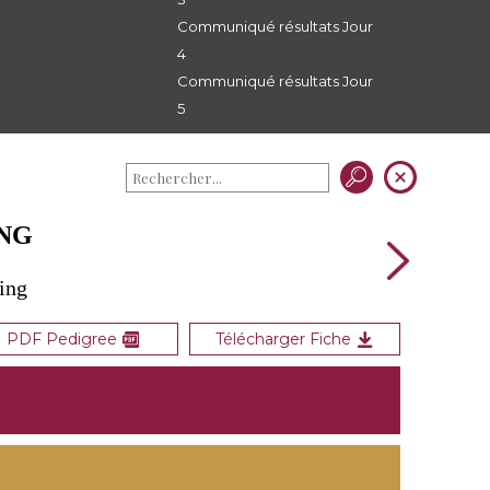
Communiqué résultats Jour
4
Communiqué résultats Jour
5
ING
ing
PDF Pedigree
Télécharger Fiche