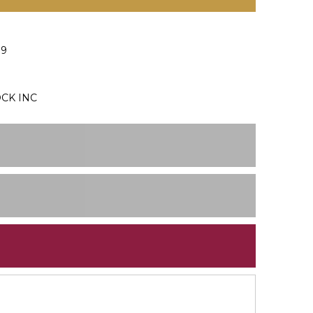
19
CK INC