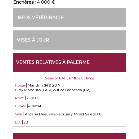
Enchères :
4 000 €
INFOS VÉTÉRINAIRE
MISES À JOUR
VENTES RELATIVES À PALERME
Sales of PALERME's siblings
Horse
Mandrin (FR)
2017
C by Manduro (GER) out of Ladheeda (FR)
Price
5.500 €
Buyer
P Nataf
Sale
Arqana Deauville February Mixed Sale 2018
Lot
28