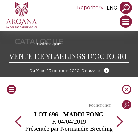
Repository
ENG
CATALOGUE
catalogue
VENTE DE YEARLINGS D'OCTOBRE
Du 19 au 23 octobre 2020, Deauville
LOT 696 - MADDI FONG
F. 04/04/2019
Présentée par Normandie Breeding