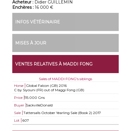
Acheteur :
Didier GUILLEMIN
Enchères :
16 000 €
INFOS VÉTÉRINAIRE
MISES À JOUR
VENTES RELATIVES À MADDI FONG
Sales of MADDI FONG's siblings
Horse
Global Falcon (GB)
2016
C by Siyouni (FR) out of Maggi Fong (GB)
Price
115.000 Gns
Buyer
SackvilleDonald
Sale
Tattersalls October Yearling Sale (Book 2) 2017
Lot
607