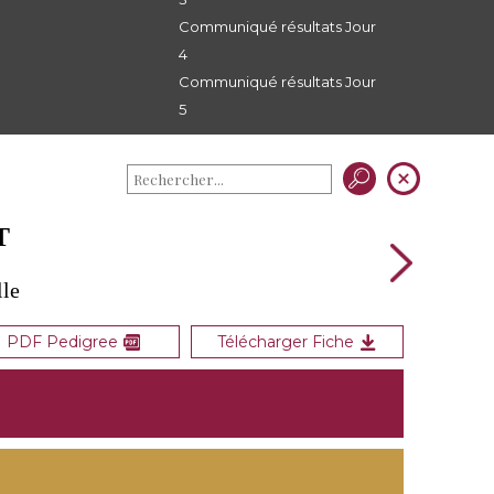
Communiqué résultats Jour
4
Communiqué résultats Jour
5
T
lle
PDF Pedigree
Télécharger Fiche