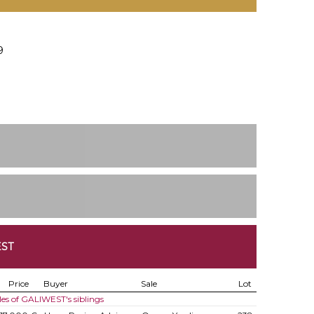
9
EST
Price
Buyer
Sale
Lot
les of GALIWEST's siblings