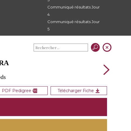
Communiqué résultats Jour
4
Communiqué résultats Jour
5
HRA
eds
PDF Pedigree
Télécharger Fiche