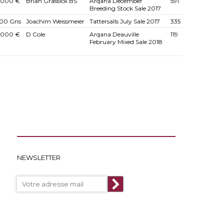
.000 €
Brian Grassick BS
Arqana December
591
Breeding Stock Sale 2017
00 Gns
Joachim Weissmeier
Tattersalls July Sale 2017
335
.000 €
D Cole
Arqana Deauville
119
February Mixed Sale 2018
NEWSLETTER