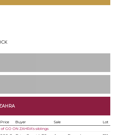
OCK
 ZAHRA
Price
Buyer
Sale
Lot
s of GO ON ZAHRA's siblings