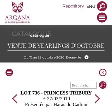
Repository
ENG
CATALOGUE
catalogue
VENTE DE YEARLINGS D'OCTOBRE
Du 19 au 23 octobre 2020, Deauville
LOT 736 - PRINCESS TRIBURY
F. 27/03/2019
Présentée par Haras du Cadran