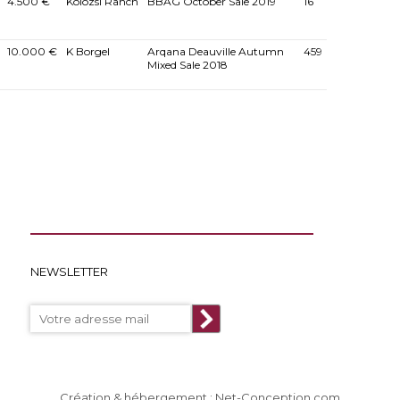
4.500 €
Kolozsi Ranch
BBAG October Sale 2019
16
10.000 €
K Borgel
Arqana Deauville Autumn
459
Mixed Sale 2018
NEWSLETTER
Création & hébergement : Net-Conception.com