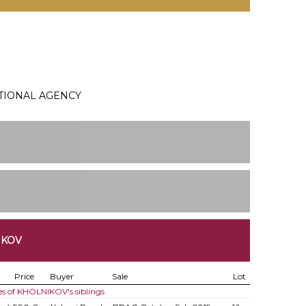
TIONAL AGENCY
IKOV
Price
Buyer
Sale
Lot
es of KHOLNIKOV's siblings