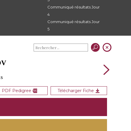
Communiqué résultats Jour
4
Communiqué résultats Jour
5
OV
is
PDF Pedigree
Télécharger Fiche