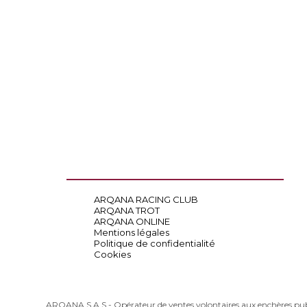
ARQANA RACING CLUB
ARQANA TROT
ARQANA ONLINE
Mentions légales
Politique de confidentialité
Cookies
ARQANA S.A.S - Opérateur de ventes volontaires aux enchères pu