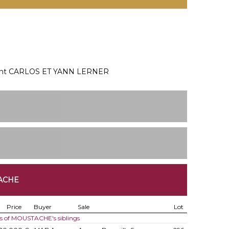
ment CARLOS ET YANN LERNER
ACHE
Price
Buyer
Sale
Lot
es of MOUSTACHE's siblings