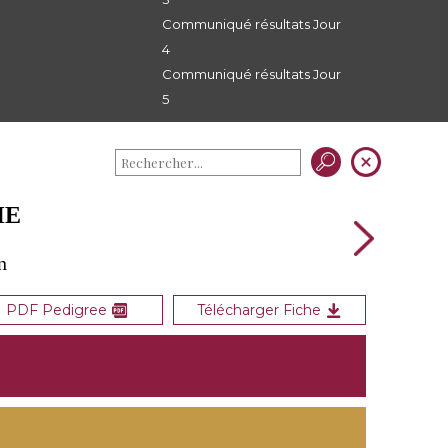
Communiqué résultats Jour
4
Communiqué résultats Jour
5
HE
n
PDF Pedigree
Télécharger Fiche