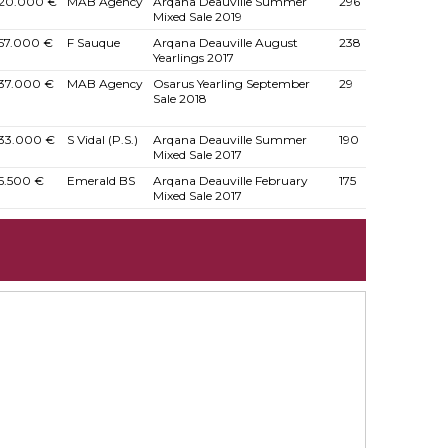
20.000 €
MAB Agency
Arqana Deauville Summer
296
Mixed Sale 2019
57.000 €
F Sauque
Arqana Deauville August
238
Yearlings 2017
37.000 €
MAB Agency
Osarus Yearling September
29
Sale 2018
33.000 €
S Vidal (P.S.)
Arqana Deauville Summer
190
Mixed Sale 2017
5.500 €
Emerald BS
Arqana Deauville February
175
Mixed Sale 2017