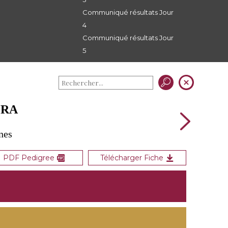
Communiqué résultats Jour
4
Communiqué résultats Jour
5
ERA
nes
PDF Pedigree
Télécharger Fiche