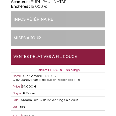
Acheteur :
EURL PAUL NATAF
Enchères :
15 000 €
INFOS VÉTÉRINAIRE
MISES À JOUR
VENTES RELATIVES À FIL ROUGE
Sales of FIL ROUGE's siblings
Horse
Gin Gembre (FR)
2017
G by Dandy Man (IRE) out of Repechage (FR)
Price
24.000 €
Buyer
K Burke
Sale
Arqana Deauville v2 Yearling Sale 2018
Lot
354