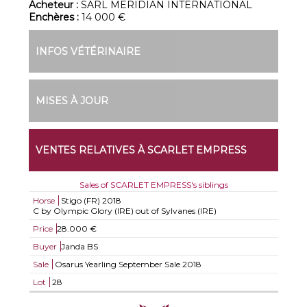
Acheteur :
SARL MERIDIAN INTERNATIONAL
Enchères :
14 000 €
INFOS VÉTÉRINAIRE
MISES À JOUR
VENTES RELATIVES À SCARLET EMPRESS
Sales of SCARLET EMPRESS's siblings
Horse
Stigo (FR)
2018
C by Olympic Glory (IRE) out of Sylvanes (IRE)
Price
28.000 €
Buyer
Janda BS
Sale
Osarus Yearling September Sale 2018
Lot
28