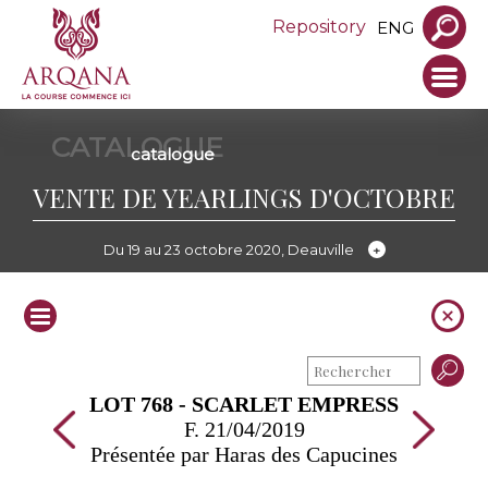
Repository
ENG
CATALOGUE
catalogue
VENTE DE YEARLINGS D'OCTOBRE
Du 19 au 23 octobre 2020, Deauville
LOT 768 - SCARLET EMPRESS
F. 21/04/2019
Présentée par Haras des Capucines