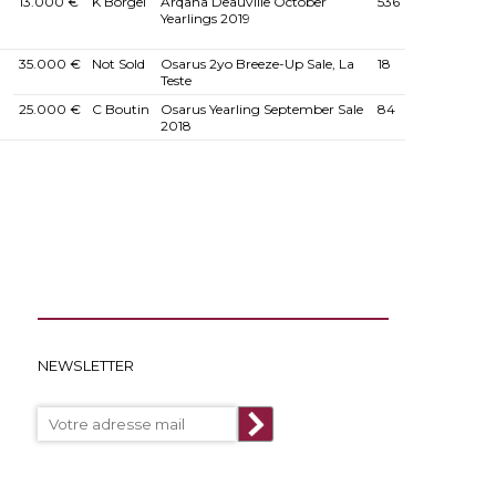
13.000 €
K Borgel
Arqana Deauville October
536
Yearlings 2019
35.000 €
Not Sold
Osarus 2yo Breeze-Up Sale, La
18
Teste
25.000 €
C Boutin
Osarus Yearling September Sale
84
2018
NEWSLETTER