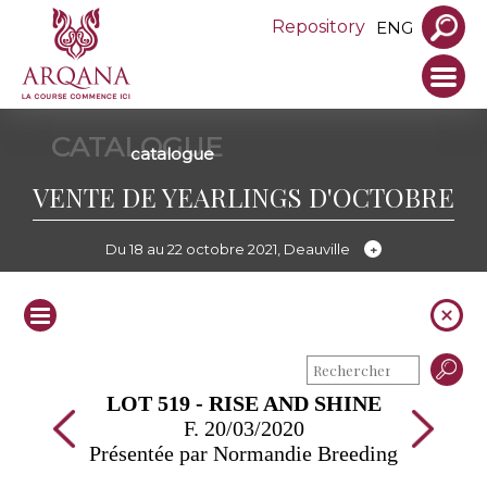
Repository
ENG
CATALOGUE
catalogue
VENTE DE YEARLINGS D'OCTOBRE
Du 18 au 22 octobre 2021, Deauville
LOT 519 - RISE AND SHINE
F. 20/03/2020
Présentée par Normandie Breeding