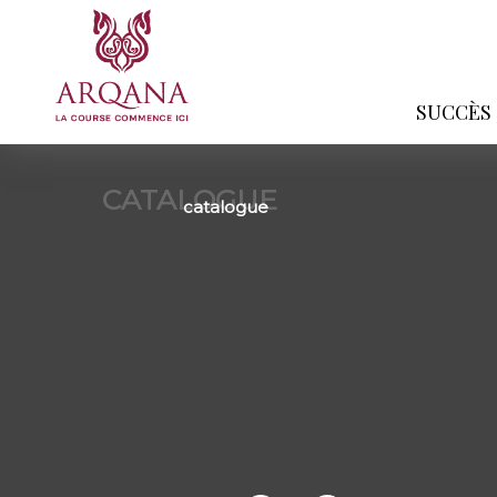
SUCCÈS
CATALOGUE
catalogue