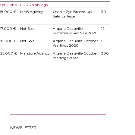
s of GREAT LORD's siblings
58.000 €
MAB Agency
Osarus 2yo Breeze-Up
30
Sale, La Teste
47.000 €
Not Sold
Arqana Deauville
12
Summer Mixed Sale 2021
28.000 €
Not Sold
Arqana Deauville October
61
Yearlings 2020
125.000 €
Mandore Agency
Arqana Deauville October
300
Yearlings 2022
NEWSLETTER