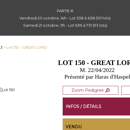
PARTIE III
Vendredi 20 octobre, 14h - Lot 538 à 638 (101 lots)
Samedi 21 octobre, 11h - Lot 639 à 731 (93 lots)
23
> Lot 150 - GREAT LORD
LOT 150 - GREAT LO
M. 22/04/2022
Présenté par Haras d'Haspe
Zoom Pedigree
INFOS / DÉTAILS
VENDU