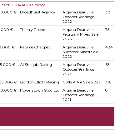
les of DUBAIAN's siblings
10.000 €
Broadhurst Agency
Arqana Deauville
301
October Yearlings
2022
.000 €
Thierry Poche
Arqana Deauville
75
February Mixed Sale
2023
3.000 €
Fabrice Chappet
Arqana Deauville
484
Summer Mixed Sale
2022
5.000 €
Al Shaqab Racing
Arqana Deauville
63
October Yearlings
2020
85.000 €
Gordon Elliott Racing
Goffs Arkle Sale 2023
316
40.000 €
Powerstown Stud Ltd
Arqana Deauville
8
October Yearlings
2021