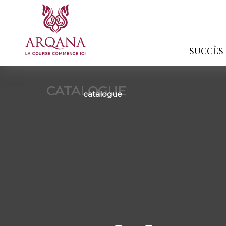
SUCCÈS
CATALOGUE
catalogue