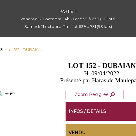
PARTIE III
Vendredi 20 octobre, 14h - Lot 538 à 638 (101 lots)
Samedi 21 octobre, 11h - Lot 639 à 731 (93 lots)
23
> Lot 152 - DUBAIAN
LOT 152 - DUBAIAN
H. 09/04/2022
Présenté par Haras de Maulepa
Zoom Pedigree
INFOS / DÉTAILS
VENDU