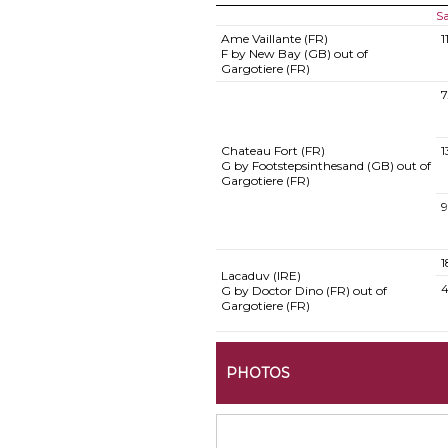
Sa
Ame Vaillante (FR)
1
F by New Bay (GB) out of
Gargotiere (FR)
7
Chateau Fort (FR)
1
G by Footstepsinthesand (GB) out of
Gargotiere (FR)
9
1
Lacaduv (IRE)
G by Doctor Dino (FR) out of
Gargotiere (FR)
PHOTOS