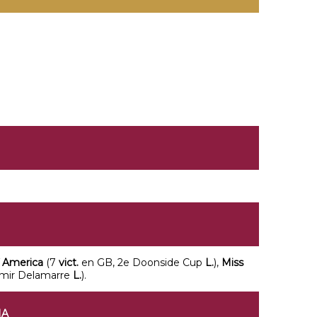
f America
(7
vict.
en GB, 2e Doonside Cup
L.
),
Miss
simir Delamarre
L.
).
NA