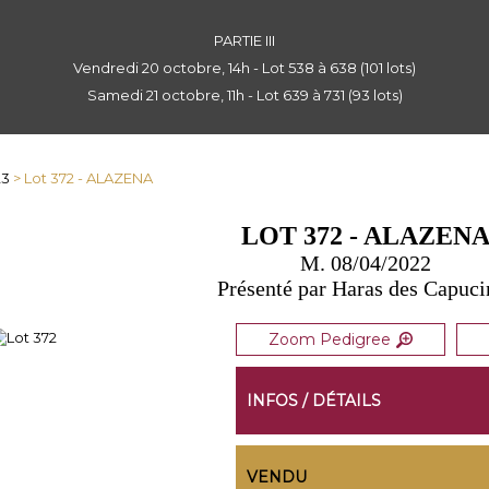
PARTIE III
Vendredi 20 octobre, 14h - Lot 538 à 638 (101 lots)
Samedi 21 octobre, 11h - Lot 639 à 731 (93 lots)
23
> Lot 372 - ALAZENA
LOT 372 - ALAZEN
M. 08/04/2022
Présenté par Haras des Capuci
Zoom Pedigree
INFOS / DÉTAILS
VENDU