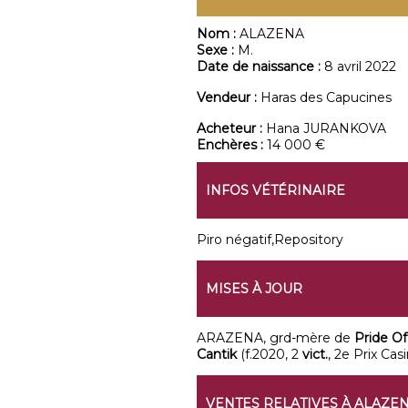
Nom :
ALAZENA
Sexe :
M.
Date de naissance :
8 avril 2022
Vendeur :
Haras des Capucines
Acheteur :
Hana JURANKOVA
Enchères :
14 000 €
INFOS VÉTÉRINAIRE
Piro négatif,Repository
MISES À JOUR
ARAZENA, grd-mère de
Pride O
Cantik
(f.2020, 2
vict.
, 2e Prix Ca
VENTES RELATIVES À ALAZE