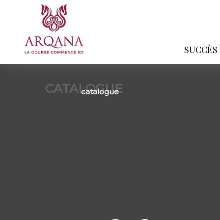
SUCCÈS
CATALOGUE
catalogue