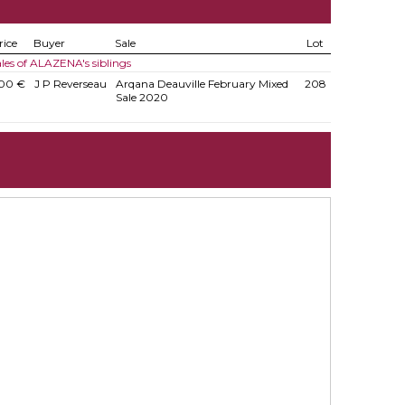
rice
Buyer
Sale
Lot
les of ALAZENA's siblings
000 €
J P Reverseau
Arqana Deauville February Mixed
208
Sale 2020