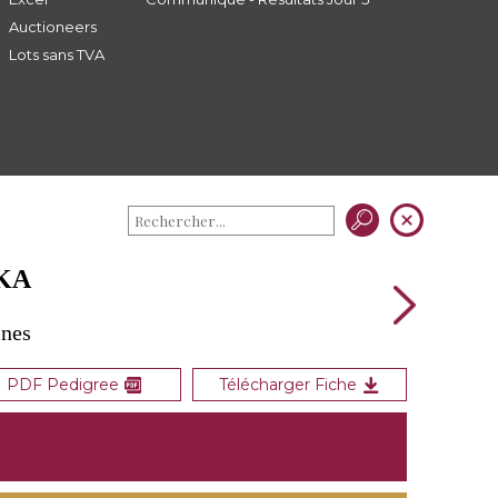
Auctioneers
Lots sans TVA
KA
ines
PDF Pedigree
Télécharger Fiche