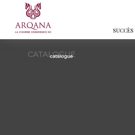
SUCCÈS
CATALOGUE
catalogue