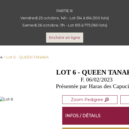
PARTIE III
Vendredi 25 octobre, 14h - Lot 514 à 614 (100 lots)
Samedi 26 octobre, 11h - Lot 615 à 775 (160 lots)
Enchérir en ligne
24
> Lot 6 - QUEEN TANAKA
LOT 6 - QUEEN TANA
F. 06/02/2023
Présentée par Haras des Capuc
Zoom Pedigree
INFOS / DÉTAILS