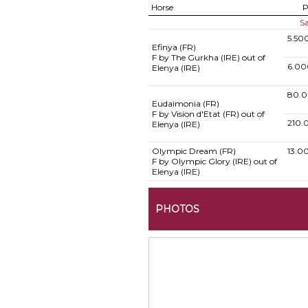
Horse
P
Sa
5.50
Efinya (FR)
F by The Gurkha (IRE) out of
6.00
Elenya (IRE)
80.0
Eudaimonia (FR)
F by Vision d'Etat (FR) out of
210.
Elenya (IRE)
Olympic Dream (FR)
13.0
F by Olympic Glory (IRE) out of
Elenya (IRE)
PHOTOS