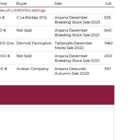
rice
Buyer
Sale
Lot
les of LUMENYA's siblings
0 €
C Le Barbey (PS)
Arqana December
935
Breeding Stock Sale 2023
0 €
Not Sold
Arqana December
540
Breeding Stock Sale 2021
00 Gns
Dermot Farrington
Tattersalls December
1482
Mares Sale 2022
000 €
Not Sold
Arqana December
200
Breeding Stock Sale 2021
00 €
Arabar Company
Arqana Deauville
367
Autumn Sale 2023