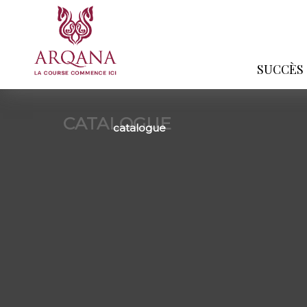
SUCCÈS
CATALOGUE
catalogue