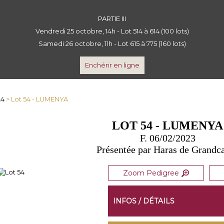
PARTIE III
Vendredi 25 octobre, 14h - Lot 514 à 614 (100 lots)
Samedi 26 octobre, 11h - Lot 615 à 775 (160 lots)
Enchérir en ligne
24
> Lot 54 - LUMENYA
LOT 54 - LUMENYA
F. 06/02/2023
Présentée par Haras de Grand
Zoom Pedigree
INFOS / DÉTAILS