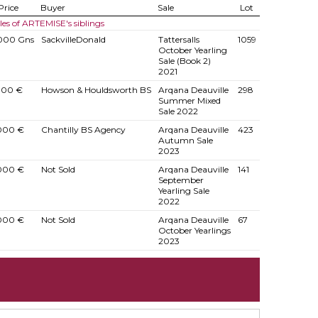
Price
Buyer
Sale
Lot
les of ARTEMISE's siblings
000 Gns
SackvilleDonald
Tattersalls
1059
October Yearling
Sale (Book 2)
2021
000 €
Howson & Houldsworth BS
Arqana Deauville
298
Summer Mixed
Sale 2022
000 €
Chantilly BS Agency
Arqana Deauville
423
Autumn Sale
2023
000 €
Not Sold
Arqana Deauville
141
September
Yearling Sale
2022
000 €
Not Sold
Arqana Deauville
67
October Yearlings
2023