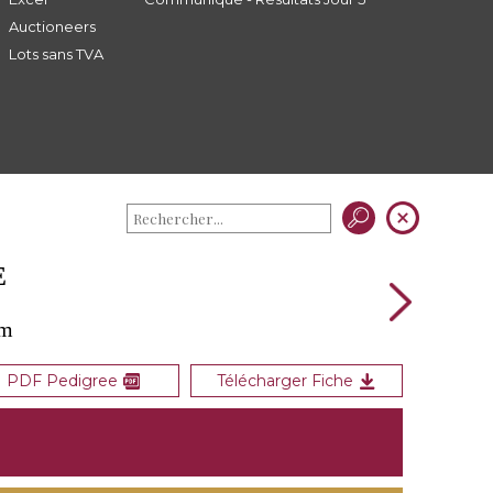
Auctioneers
Lots sans TVA
E
am
PDF Pedigree
Télécharger Fiche