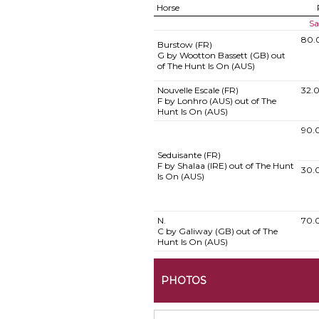
Horse
Sa
80.
Burstow (FR)
G by Wootton Bassett (GB) out
of The Hunt Is On (AUS)
Nouvelle Escale (FR)
32.
F by Lonhro (AUS) out of The
Hunt Is On (AUS)
90.
Seduisante (FR)
F by Shalaa (IRE) out of The Hunt
30.
Is On (AUS)
N.
70.
C by Galiway (GB) out of The
Hunt Is On (AUS)
PHOTOS