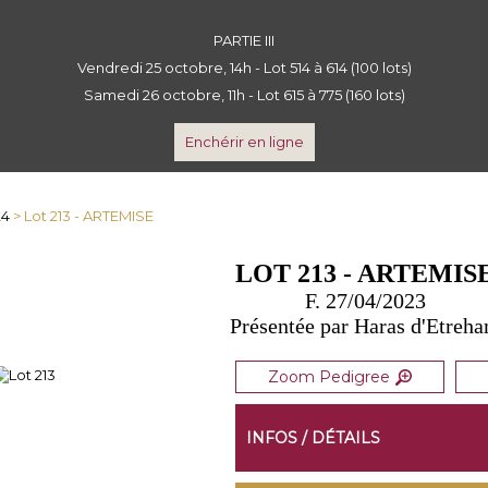
PARTIE III
Vendredi 25 octobre, 14h - Lot 514 à 614 (100 lots)
Samedi 26 octobre, 11h - Lot 615 à 775 (160 lots)
Enchérir en ligne
24
> Lot 213 - ARTEMISE
LOT 213 - ARTEMIS
F. 27/04/2023
Présentée par Haras d'Etreh
Zoom Pedigree
INFOS / DÉTAILS