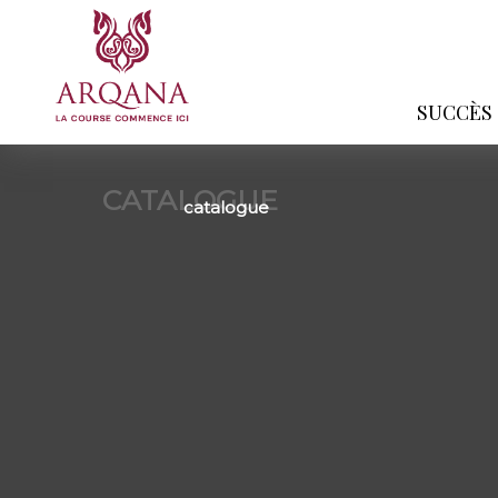
SUCCÈS
CATALOGUE
catalogue