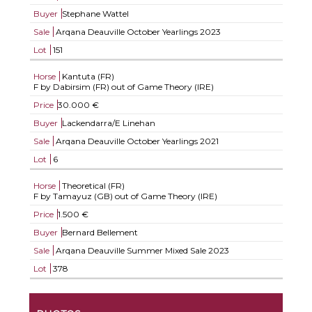
Buyer
Stephane Wattel
Sale
Arqana Deauville October Yearlings 2023
Lot
151
Horse
Kantuta (FR)
F by Dabirsim (FR) out of Game Theory (IRE)
Price
30.000 €
Buyer
Lackendarra/E Linehan
Sale
Arqana Deauville October Yearlings 2021
Lot
6
Horse
Theoretical (FR)
F by Tamayuz (GB) out of Game Theory (IRE)
Price
1.500 €
Buyer
Bernard Bellement
Sale
Arqana Deauville Summer Mixed Sale 2023
Lot
378