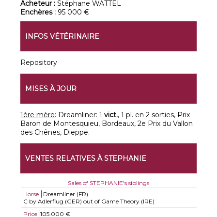
Acheteur :
Stéphane WATTEL
Enchères :
95 000 €
INFOS VÉTÉRINAIRE
Repository
MISES À JOUR
1ère mère
: Dreamliner: 1
vict.
, 1 pl. en 2 sorties, Prix
Baron de Montesquieu, Bordeaux, 2e Prix du Vallon
des Chênes, Dieppe.
VENTES RELATIVES À STEPHANIE
Sales of STEPHANIE's siblings
Horse
Dreamliner (FR)
C by Adlerflug (GER) out of Game Theory (IRE)
Price
105.000 €