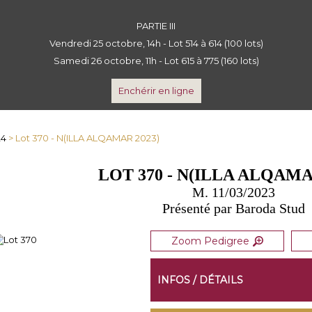
PARTIE III
Vendredi 25 octobre, 14h - Lot 514 à 614 (100 lots)
Samedi 26 octobre, 11h - Lot 615 à 775 (160 lots)
Enchérir en ligne
24
> Lot 370 - N(ILLA ALQAMAR 2023)
LOT 370 - N(ILLA ALQAMA
M. 11/03/2023
Présenté par Baroda Stud
Zoom Pedigree
INFOS / DÉTAILS