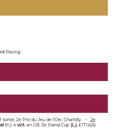
ill Racing
 1 sortie, 2e Prix du Jeu de l'Oie, Chantilly. -
2e
el
(h.), 4
vict.
en GB, 3e Stand Cup
(L.)
, £171,626.