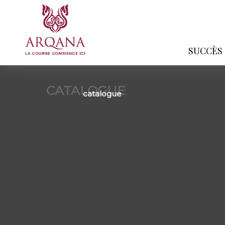
SUCCÈS
CATALOGUE
catalogue