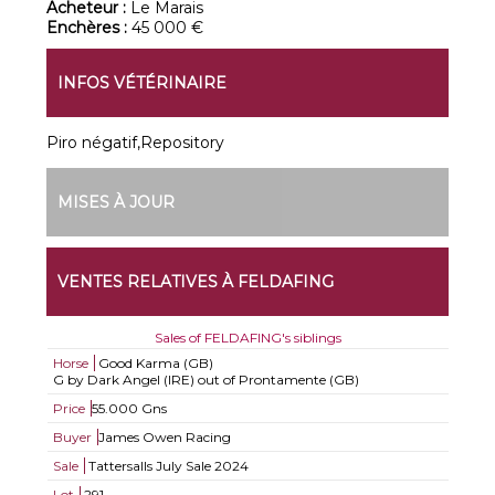
Acheteur :
Le Marais
Enchères :
45 000 €
INFOS VÉTÉRINAIRE
Piro négatif,Repository
MISES À JOUR
VENTES RELATIVES À FELDAFING
Sales of FELDAFING's siblings
Horse
Good Karma (GB)
G by Dark Angel (IRE) out of Prontamente (GB)
Price
55.000 Gns
Buyer
James Owen Racing
Sale
Tattersalls July Sale 2024
Lot
291