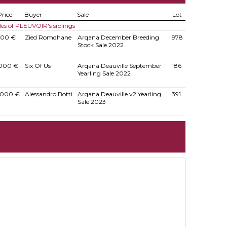
Price
Buyer
Sale
Lot
les of PLEUVOIR's siblings
000 €
Zied Romdhane
Arqana December Breeding
978
Stock Sale 2022
.000 €
Six Of Us
Arqana Deauville September
186
Yearling Sale 2022
.000 €
Alessandro Botti
Arqana Deauville v2 Yearling
391
Sale 2023