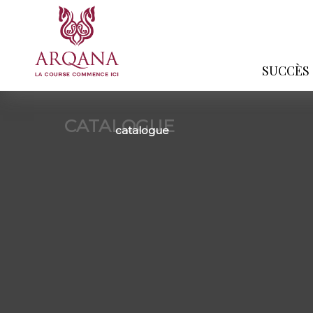
SUCCÈS
CATALOGUE
catalogue