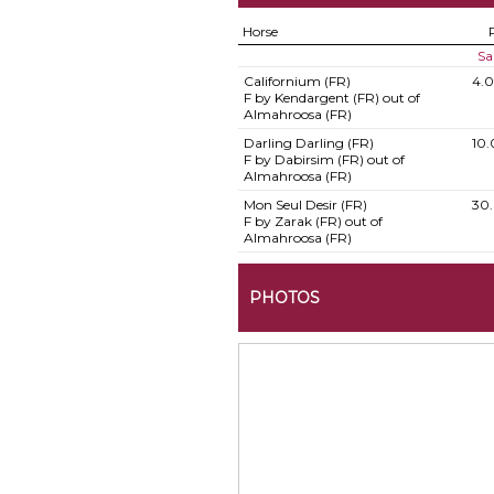
Horse
Sa
Californium (FR)
4.
F by Kendargent (FR) out of
Almahroosa (FR)
Darling Darling (FR)
10
F by Dabirsim (FR) out of
Almahroosa (FR)
Mon Seul Desir (FR)
30
F by Zarak (FR) out of
Almahroosa (FR)
PHOTOS