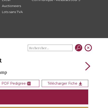
Auctioneers
Lots sans TVA
R
camp
PDF Pedigree
Télécharger Fiche