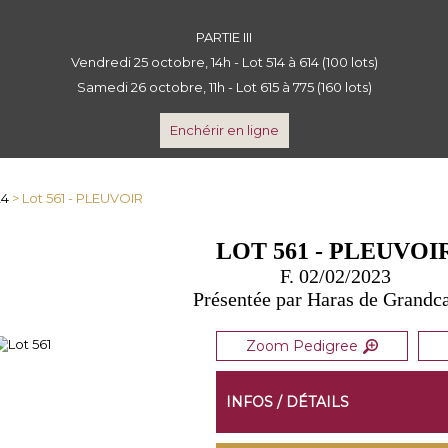
PARTIE III
Vendredi 25 octobre, 14h - Lot 514 à 614 (100 lots)
Samedi 26 octobre, 11h - Lot 615 à 775 (160 lots)
Enchérir en ligne
24
> Lot 561 - PLEUVOIR
LOT 561 - PLEUVOI
F. 02/02/2023
Présentée par Haras de Grand
Zoom Pedigree
INFOS / DÉTAILS