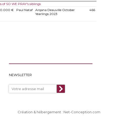
es of SO WE PRAY's siblings
10.000 €
Paul Nataf
Arqana Deauville October
466
Yearlings 2023
NEWSLETTER
Création & hébergement : Net-Conception.com