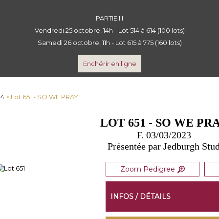
PARTIE III
Vendredi 25 octobre, 14h - Lot 514 à 614 (100 lots)
Samedi 26 octobre, 11h - Lot 615 à 775 (160 lots)
Enchérir en ligne
24
> Lot 651 - SO WE PRAY
LOT 651 - SO WE PR
F. 03/03/2023
Présentée par Jedburgh Stu
Zoom Pedigree
INFOS / DÉTAILS