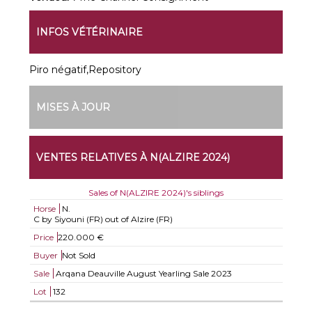
INFOS VÉTÉRINAIRE
Piro négatif,Repository
MISES À JOUR
VENTES RELATIVES À N(ALZIRE 2024)
Sales of N(ALZIRE 2024)'s siblings
Horse
N.
C by Siyouni (FR) out of Alzire (FR)
Price
220.000 €
Buyer
Not Sold
Sale
Arqana Deauville August Yearling Sale 2023
Lot
132