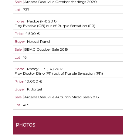
Sale
Arqana Deauville October Yearlings 2020
Lot
737
Horse
Paidge (FR)
2018
F by Evasive (GB) out of Purple Sensation (FR)
Price
4.500 €
Buyer
Kolozsi Ranch
Sale
BBAG October Sale 2019
Lot
16
Horse
Prescy Liia (FR)
2017
F by Doctor Dino (FR) out of Purple Sensation (FR)
Price
10.000 €
Buyer
K Borgel
Sale
Arqana Deauville Autumn Mixed Sale 2018
Lot
459
PHOTOS