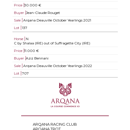
Price
30.000 €
Buyer
Jean-Claude Rouget
Sale
Arqana Deauville October Yearlings 2021
Lot
137
Horse
N.
C by Shalaa (IRE) out of Suffragette City (IRE)
Price
11.000 €
Buyer
Aziz Bennani
Sale
Arqana Deauville October Yearlings 2022
Lot
707
ARQANA RACING CLUB
ARQANA TROT