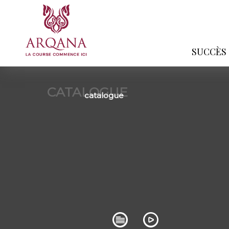
SUCCÈS
CATALOGUE
catalogue