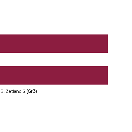
2
B, Zetland S.
(Gr.3)