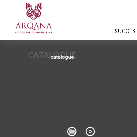
SUCCÈS
CATALOGUE
catalogue