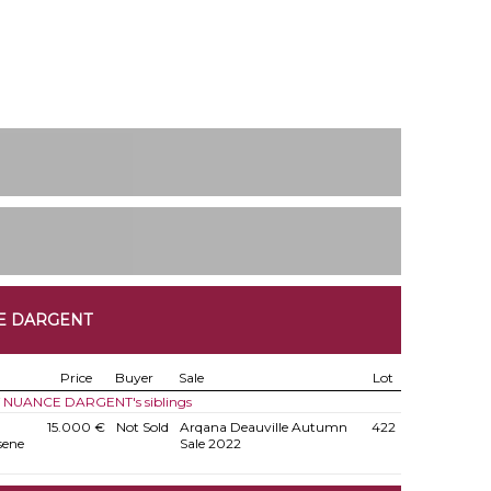
CE DARGENT
Price
Buyer
Sale
Lot
of NUANCE DARGENT's siblings
15.000 €
Not Sold
Arqana Deauville Autumn
422
sene
Sale 2022