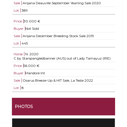
Sale
Arqana Deauville September Yearling Sale 2020
Lot
389
Price
30.000 €
Buyer
Not Sold
Sale
Arqana December Breeding Stock Sale 2019
Lot
445
Horse
N.
2020
C by Starspangledbanner (AUS) out of Lady Tamayuz (IRE)
Price
56.000 €
Buyer
Mandore Int
Sale
Osarus Breeze-Up & HIT Sale, La Teste 2022
Lot
8
PHOTOS