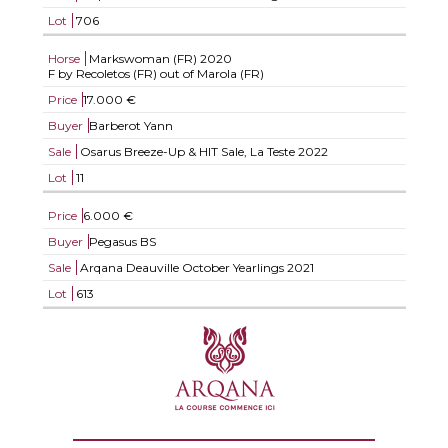
Lot
706
Horse
Markswoman (FR)
2020
F by Recoletos (FR) out of Marola (FR)
Price
17.000 €
Buyer
Barberot Yann
Sale
Osarus Breeze-Up & HIT Sale, La Teste 2022
Lot
11
Price
6.000 €
Buyer
Pegasus BS
Sale
Arqana Deauville October Yearlings 2021
Lot
613