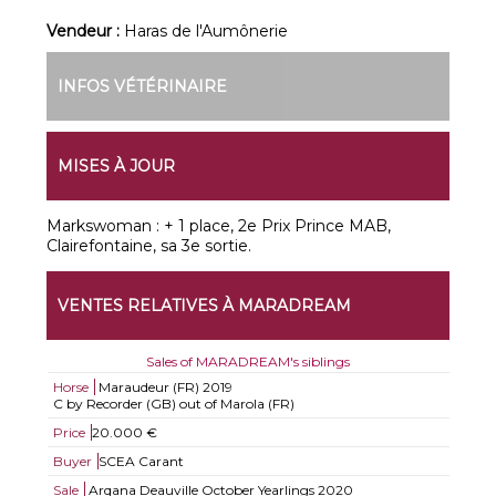
Vendeur :
Haras de l'Aumônerie
INFOS VÉTÉRINAIRE
MISES À JOUR
Markswoman : + 1 place, 2e Prix Prince MAB,
Clairefontaine, sa 3e sortie.
VENTES RELATIVES À MARADREAM
Sales of MARADREAM's siblings
Horse
Maraudeur (FR)
2019
C by Recorder (GB) out of Marola (FR)
Price
20.000 €
Buyer
SCEA Carant
Sale
Arqana Deauville October Yearlings 2020