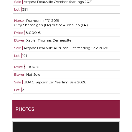
Sale
Arqana Deauville October Yearlings 2021
Lot
391
Horse
Rumesnil (FR)
2019
C by Shamalgan (FR) out of Rumailah (FR)
Price
18.000 €
Buyer
Xavier Thomas Demeaulte
Sale
Arqana Deauville Autumn Flat Yearling Sale 2020
Lot
191
Price
9.000 €
Buyer
Not Sold
Sale
BBAG September Yearling Sale 2020
Lot
3
PHOTOS