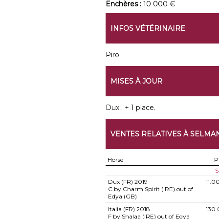
Enchères :
10 000 €
INFOS VÉTÉRINAIRE
Piro -
MISES À JOUR
Dux : + 1 place.
VENTES RELATIVES À SELMA
Horse
P
S
Dux (FR)
2019
11.0
C by Charm Spirit (IRE) out of
Edya (GB)
Italia (FR)
2018
130
F by Shalaa (IRE) out of Edya