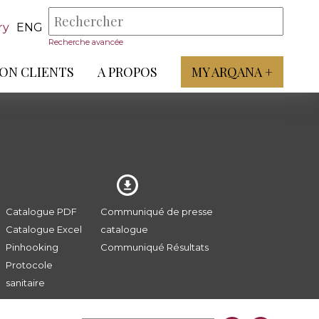
ry
ENG
Recherche avancée
ON CLIENTS
A PROPOS
MY ARQANA +
Catalogue PDF
Communiqué de presse
Catalogue Excel
catalogue
Pinhooking
Communiqué Résultats
Protocole
sanitaire