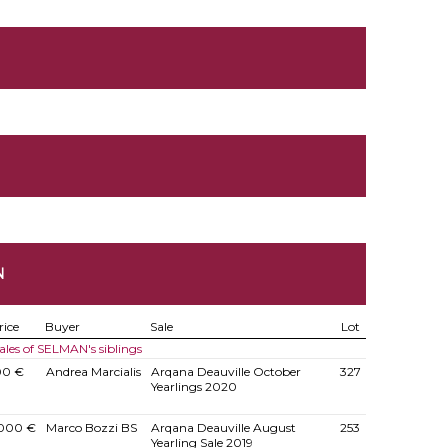
N
rice
Buyer
Sale
Lot
ales of SELMAN's siblings
00 €
Andrea Marcialis
Arqana Deauville October
327
Yearlings 2020
.000 €
Marco Bozzi BS
Arqana Deauville August
253
Yearling Sale 2019