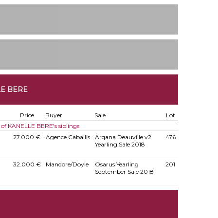
LE BERE
Price
Buyer
Sale
Lot
s of KANELLE BERE's siblings
27.000 €
Agence Caballis
Arqana Deauville v2
476
Yearling Sale 2018
32.000 €
Mandore/Doyle
Osarus Yearling
201
September Sale 2018