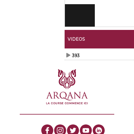
VIDEOS
393