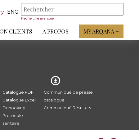
ry
ENG
Recherche avancée
ON CLIENTS
A PROPOS
MY ARQANA +
Catalogue PDF
Communiqué de presse
Catalogue Excel
catalogue
Pinhooking
Communiqué Résultats
Protocole
sanitaire