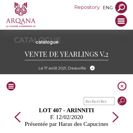
Repository
ENG
CATALOGUE
catalogue
VENTE DE YEARLINGS V.2
Le 17 août 2021, Deauville
LOT 407 - ARINNITI
F. 12/02/2020
Présentée par Haras des Capucines