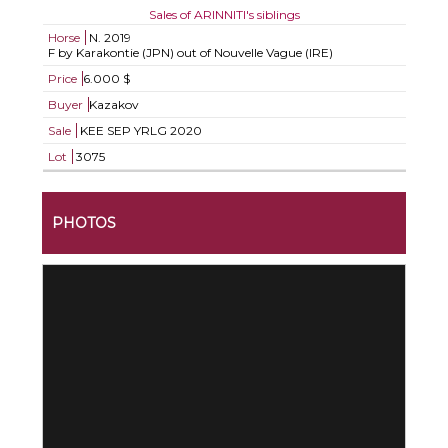
Sales of ARINNITI's siblings
Horse
N.
2019
F by Karakontie (JPN) out of Nouvelle Vague (IRE)
Price
6.000 $
Buyer
Kazakov
Sale
KEE SEP YRLG 2020
Lot
3075
PHOTOS