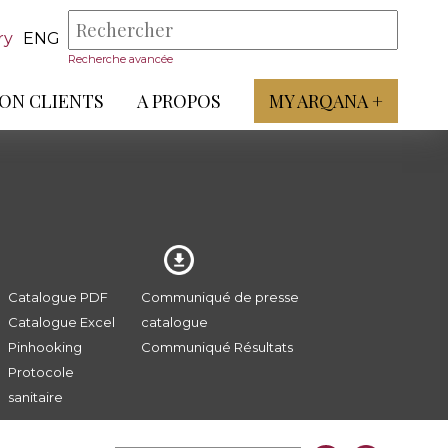
ry
ENG
Recherche avancée
ON CLIENTS
A PROPOS
MY ARQANA +
Catalogue PDF
Communiqué de presse
Catalogue Excel
catalogue
Pinhooking
Communiqué Résultats
Protocole
sanitaire