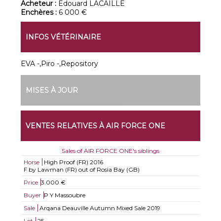
Acheteur :
Edouard LACAILLE
Enchères :
6 000 €
INFOS VÉTÉRINAIRE
EVA -,Piro -,Repository
MISES À JOUR
VENTES RELATIVES À AIR FORCE ONE
Sales of AIR FORCE ONE's siblings
Horse
High Proof (FR)
2016
F by Lawman (FR) out of Rosia Bay (GB)
Price
3.000 €
Buyer
P Y Massoubre
Sale
Arqana Deauville Autumn Mixed Sale 2019
Lot
25