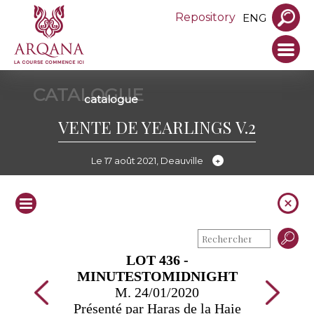
Repository
ENG
CATALOGUE
catalogue
VENTE DE YEARLINGS V.2
Le 17 août 2021, Deauville
LOT 436 -
MINUTESTOMIDNIGHT
M. 24/01/2020
Présenté par Haras de la Haie