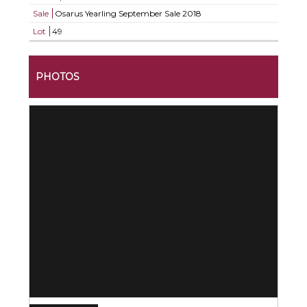
Sale
Osarus Yearling September Sale 2018
Lot
49
PHOTOS