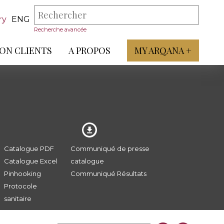
ry
ENG
Recherche avancée
ON CLIENTS
A PROPOS
MY ARQANA +
Catalogue PDF
Communiqué de presse
Catalogue Excel
catalogue
Pinhooking
Communiqué Résultats
Protocole
sanitaire