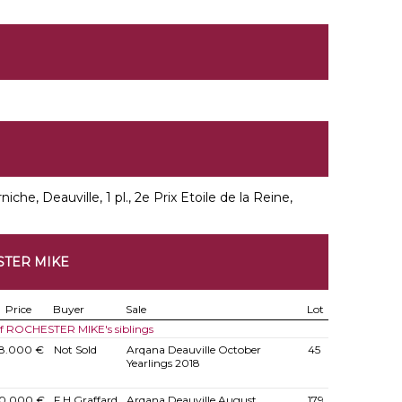
rniche, Deauville, 1 pl., 2e Prix Etoile de la Reine,
STER MIKE
Price
Buyer
Sale
Lot
of ROCHESTER MIKE's siblings
8.000 €
Not Sold
Arqana Deauville October
45
Yearlings 2018
0.000 €
F H Graffard
Arqana Deauville August
179