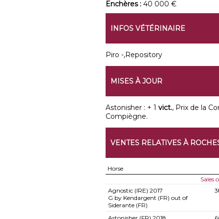
Enchères :
40 000 €
INFOS VÉTÉRINAIRE
Piro -,Repository
MISES À JOUR
Astonisher : + 1
vict.
, Prix de la Co
Compiègne.
VENTES RELATIVES À ROCHE
Horse
Sales 
Agnostic (IRE)
2017
3
G by Kendargent (FR) out of
Siderante (FR)
Astonisher (FR)
2018
6