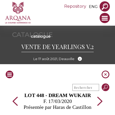
Repository
ENG
CATALOGUE
catalogue
VENTE DE YEARLINGS V.2
Le 17 août 2021, Deauville
LOT 448 - DREAM WUKAIR
F. 17/03/2020
Présentée par Haras de Castillon