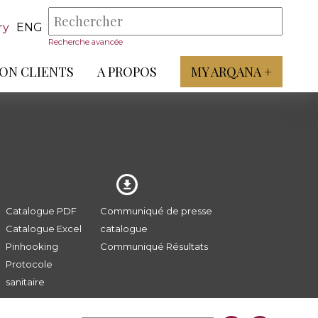
ry
ENG
Recherche avancée
ON CLIENTS
A PROPOS
MY ARQANA +
Catalogue PDF
Communiqué de presse
Catalogue Excel
catalogue
Pinhooking
Communiqué Résultats
Protocole
sanitaire