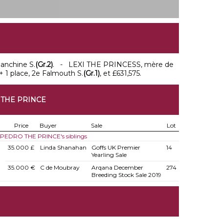
alanchine S.
(Gr.2)
. - LEXI THE PRINCESS, mère de
 + 1 place, 2e Falmouth S.
(Gr.1)
, et £631,575.
 THE PRINCE
Price
Buyer
Sale
Lot
f PEDRO THE PRINCE's siblings
35.000 £
Linda Shanahan
Goffs UK Premier
14
Yearling Sale
35.000 €
C de Moubray
Arqana December
274
Breeding Stock Sale 2019