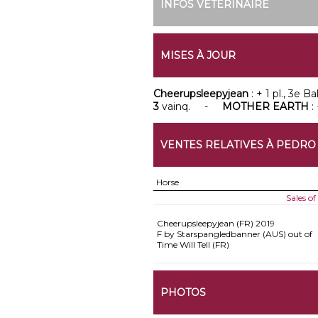
INFOS VÉTÉRINAIRE
MISES À JOUR
Cheerupsleepyjean
: + 1 pl., 3e B
3
vainq. -
MOTHER EARTH
:
VENTES RELATIVES À PEDRO
Horse
Sales o
Cheerupsleepyjean (FR)
2019
F by Starspangledbanner (AUS) out of
Time Will Tell (FR)
PHOTOS